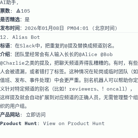
AI助手,
票数
: 🔺105
是否精选
：是
发布时间
：2026年01月08日 PM04:01 (北京时间)
12. Alias Bot
标语
：在Slack中，把重复的@提及替换成频道别名。
介绍
：团队里经常会有人输入长长的@Alice @Bob
@Charlie之类的提及，把聊天频道弄得乱糟糟的。有时，有些
人会被遗漏，或者错打了标签。这种情况在轮岗或临时团队（如
值班、发布、事件处理）中会更严重。别名机器人可以帮助你定
义针对特定频道的别名（比如！reviewers、！oncall），
这样提及就会自动扩展到对应频道的正确人员，无需管理整个组
织的用户组。
产品网站
:
立即访问
Product Hunt
:
View on Product Hunt