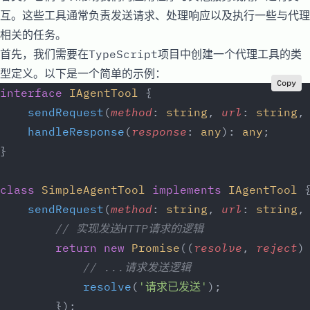
互。这些工具通常负责发送请求、处理响应以及执行一些与代理
相关的任务。
首先，我们需要在TypeScript项目中创建一个代理工具的类
型定义。以下是一个简单的示例：
Copy
interface
 IAgentTool
 {
    sendRequest
(
method
: 
string
, 
url
: 
string
,
    handleResponse
(
response
: 
any
): 
any
;
}
class
 SimpleAgentTool
 implements
 IAgentTool
 
    sendRequest
(
method
: 
string
, 
url
: 
string
,
        // 实现发送HTTP请求的逻辑
        return
 new
 Promise
((
resolve
, 
reject
)
            // ...请求发送逻辑
            resolve
(
'请求已发送'
);
        });