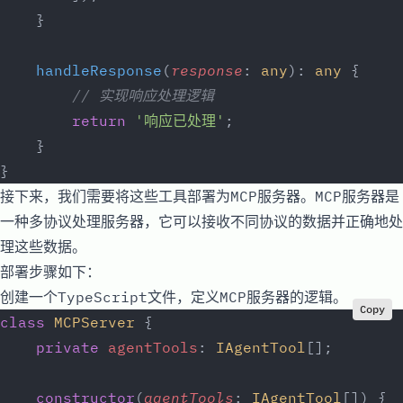
    }
    handleResponse
(
response
: 
any
): 
any
 {
        // 实现响应处理逻辑
        return
 '响应已处理'
;
    }
}
接下来，我们需要将这些工具部署为MCP服务器。MCP服务器是
一种多协议处理服务器，它可以接收不同协议的数据并正确地处
理这些数据。
部署步骤如下：
创建一个TypeScript文件，定义MCP服务器的逻辑。
Copy
class
 MCPServer
 {
    private
 agentTools
: 
IAgentTool
[];
    constructor
(
agentTools
: 
IAgentTool
[]) {