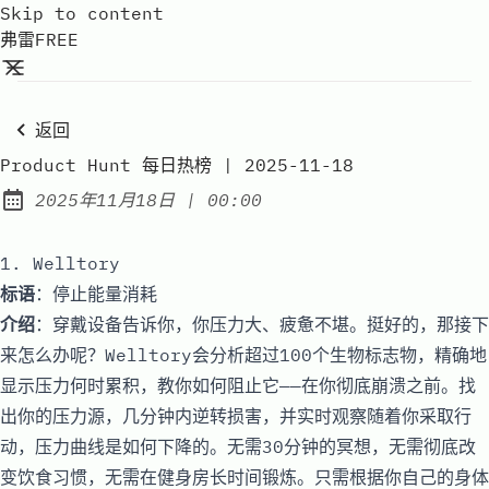
Skip to content
弗雷FREE
返回
Product Hunt 每日热榜 | 2025-11-18
at
2025年11月18日
|
00:00
Published:
1. Welltory
标语
：停止能量消耗
介绍
：穿戴设备告诉你，你压力大、疲惫不堪。挺好的，那接下
来怎么办呢？Welltory会分析超过100个生物标志物，精确地
显示压力何时累积，教你如何阻止它——在你彻底崩溃之前。找
出你的压力源，几分钟内逆转损害，并实时观察随着你采取行
动，压力曲线是如何下降的。无需30分钟的冥想，无需彻底改
变饮食习惯，无需在健身房长时间锻炼。只需根据你自己的身体