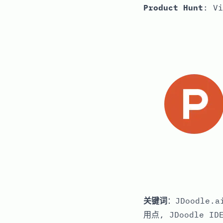
Product Hunt
:
Vi
关键词
：JDoodle
用点, JDoodle ID