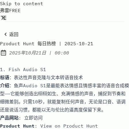
Skip to content
弗雷FREE
返回
Product Hunt 每日热榜 | 2025-10-21
at
2025年10月21日
|
00:00
Published:
1. Fish Audio S1
标语
：表达性声音克隆与文本转语音技术
介绍
：鱼声Audio S1是最能表达情感且情感丰富的语音合成模
型——它能够创造出栩栩如生、充满情感的声音，捕捉到节奏和
细微差别。只需10秒，就能复制任何声音，无论是口音、语调
还是说话习惯，都能以无与伦比的逼真度保留下来。
产品网站
:
立即访问
Product Hunt
:
View on Product Hunt