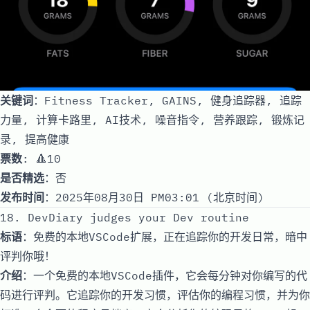
关键词
：Fitness Tracker, GAINS, 健身追踪器, 追踪
力量, 计算卡路里, AI技术, 噪音指令, 营养跟踪, 锻炼记
录, 提高健康
票数
: 🔺10
是否精选
：否
发布时间
：2025年08月30日 PM03:01 (北京时间)
18. DevDiary judges your Dev routine
标语
：免费的本地VSCode扩展，正在追踪你的开发日常，暗中
评判你哦！
介绍
：一个免费的本地VSCode插件，它会每分钟对你编写的代
码进行评判。它追踪你的开发习惯，评估你的编程习惯，并为你