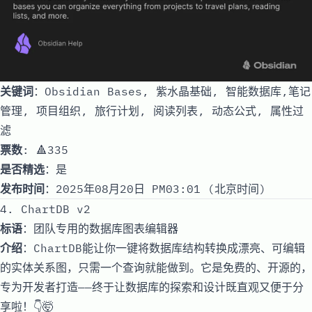
关键词
：Obsidian Bases, 紫水晶基础, 智能数据库,笔记
管理, 项目组织, 旅行计划, 阅读列表, 动态公式, 属性过
滤
票数
: 🔺335
是否精选
：是
发布时间
：2025年08月20日 PM03:01 (北京时间)
4. ChartDB v2
标语
：团队专用的数据库图表编辑器
介绍
：ChartDB能让你一键将数据库结构转换成漂亮、可编辑
的实体关系图，只需一个查询就能做到。它是免费的、开源的，
专为开发者打造——终于让数据库的探索和设计既直观又便于分
享啦！👇🤯