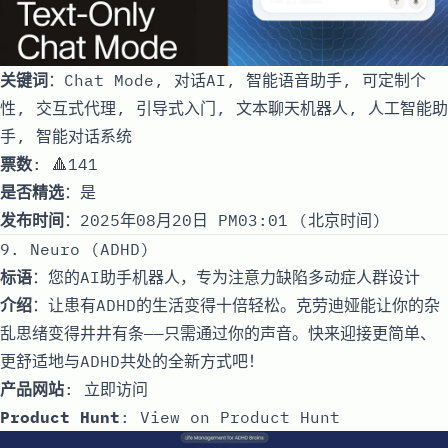
关键词
：Chat Mode, 对话AI, 智能语音助手, 可定制个
性, 交互式代理, 引导式入门, 文本聊天机器人, 人工智能助
手, 智能对话系统
票数
: 🔺141
是否精选
：是
发布时间
：2025年08月20日 PM03:01 (北京时间)
9. Neuro (ADHD)
标语
：您的AI助手机器人，专为注意力缺陷多动症人群设计
介绍
：让患有ADHD的生活变得十倍轻松。克劳迪娅能让你的杂
乱思绪变得井井有条——只需通过你的声音。快来迎接更简单、
更舒适地与ADHD共处的全新方式吧！
产品网站
:
立即访问
Product Hunt
:
View on Product Hunt