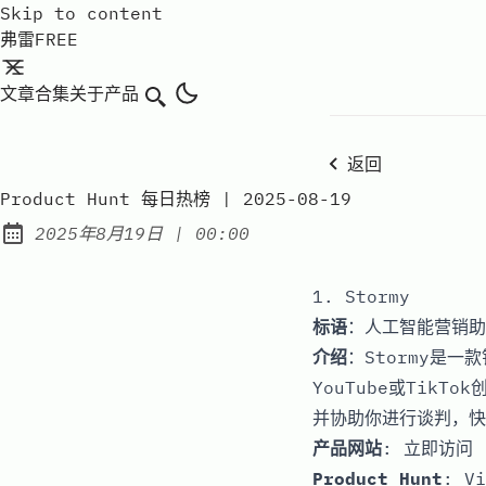
Skip to content
弗雷FREE
文章
合集
关于
产品
搜索
返回
Product Hunt 每日热榜 | 2025-08-19
at
2025年8月19日
|
00:00
Published:
1. Stormy
标语
：人工智能营销助
介绍
：Stormy是
YouTube或Tik
并协助你进行谈判，快
产品网站
:
立即访问
Product Hunt
:
Vi