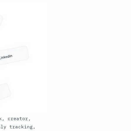
k, creator,
ply tracking,