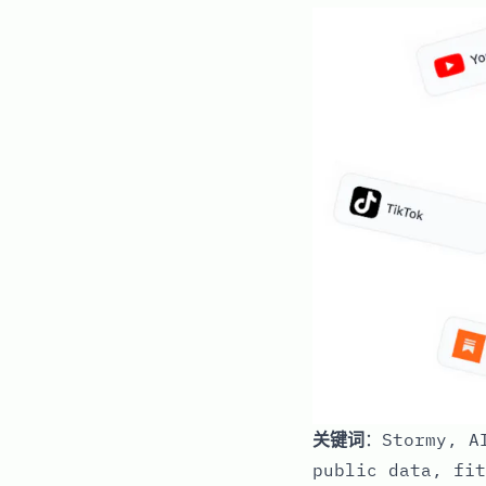
关键词
：Stormy, AI
public data, fit