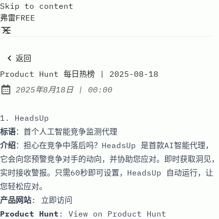
Skip to content
弗雷FREE
返回
Product Hunt 每日热榜 | 2025-08-18
at
2025年8月18日
|
00:00
Published:
1. HeadsUp
标语
：首个人工智能竞争监测代理
介绍
：担心在竞争中落后吗？HeadsUp 是首款AI智能代理，
它会向您预警竞争对手的动向，并协助您应对。即时获取洞见，
实时接收警报。只需60秒即可设置，HeadsUp 自动运行，让
您轻松应对。
产品网站
:
立即访问
Product Hunt
:
View on Product Hunt