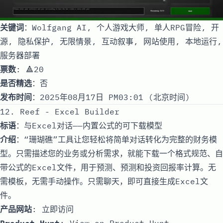
关键词
：Wolfgang AI, 个人游戏大师, 单人RPG冒险, 开
源, 隐私保护, 无限情景, 互动叙事, 网站使用, 本地运行,
服务器部署
票数
: 🔺20
是否精选
：否
发布时间
：2025年08月17日 PM03:01 (北京时间)
12. Reef - Excel Builder
标语
：与Excel对话——内置公式的可下载模型
介绍
：“珊瑚礁”工具让您轻松将简单对话转化为完整的财务模
型。只需描述您的业务或分析需求，就能下载一个格式规范、自
带公式的Excel文件，用于预测、预测和投资回报率计算。无
需模板，无需手动操作。只需聊天，即可直接生成Excel文
件。
产品网站
:
立即访问
Product Hunt
:
View on Product Hunt