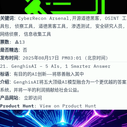
关键词
：CyberRecon Arsenal,开源道德黑客, OSINT 工
具包, 侦察工具, 道德黑客工具, 渗透测试, 安全研究人员,
网络侦察, 信息收集工具
票数
: 🔺13
是否精选
：否
发布时间
：2025年08月17日 PM03:01 (北京时间)
21. GenghisAI – 5 AIs, 1 Smarter Answer
标语
：有目的的AI创新——将慈善融入其中
介绍
：GenghisAI将五大顶级AI模型融合为一个更优越的答案
系统，并将一半的利润捐献给社会公益。
产品网站
:
立即访问
Product Hunt
:
View on Product Hunt