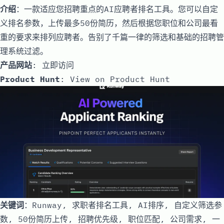
介绍
：一款适应您招聘重点的AI应聘者排名工具。您可以自定
义排名参数，上传最多50份简历，然后根据您职位和公司最看
重的要求来排列应聘者。告别了千篇一律的筛选和基础的招聘管
理系统过滤。
产品网站
:
立即访问
Product Hunt
:
View on Product Hunt
关键词
：Runway, 求职者排名工具, AI排序, 自定义筛选参
数, 50份简历上传, 招聘优先级, 职位匹配, 公司需求, 一