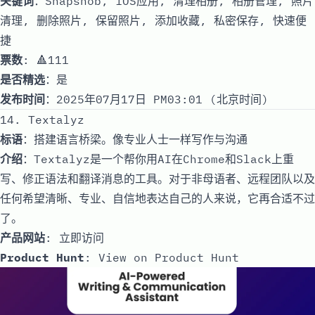
关键词
：Snapsnob, iOS应用, 清理相册, 相册管理, 照片
清理, 删除照片, 保留照片, 添加收藏, 私密保存, 快速便
捷
票数
: 🔺111
是否精选
：是
发布时间
：2025年07月17日 PM03:01 (北京时间)
14. Textalyz
标语
：搭建语言桥梁。像专业人士一样写作与沟通
介绍
：Textalyz是一个帮你用AI在Chrome和Slack上重
写、修正语法和翻译消息的工具。对于非母语者、远程团队以及
任何希望清晰、专业、自信地表达自己的人来说，它再合适不过
了。
产品网站
:
立即访问
Product Hunt
:
View on Product Hunt