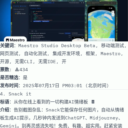
关键词
：Maestro Studio Desktop Beta, 移动端测试,
网页测试, 自动化测试, 集成开发环境, 框架, Maestro,
开源, 无需CLI, 无需IDE, 开
票数
: 🔺434
是否精选
：是
发布时间
：2025年07月17日 PM03:01 (北京时间)
4. Snack it
标语
：从你在线上看到的一切构建AI情绪板 🍫
介绍
：告别截图杂乱：Snack它能保存任何图片，自动从情绪
板生成AI提示，几秒钟内发送到ChatGPT、Midjourney、
Gemini。别再灵感流失啦！免费、有趣、超实用。赶紧安装