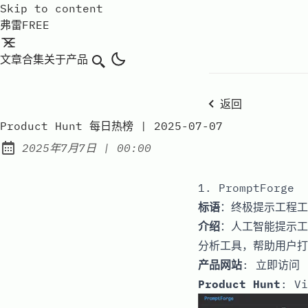
Skip to content
弗雷FREE
文章
合集
关于
产品
搜索
返回
Product Hunt 每日热榜 | 2025-07-07
at
2025年7月7日
|
00:00
Published:
1. PromptForge
标语
：终极提示工程工
介绍
：人工智能提示工
分析工具，帮助用户打造高效
产品网站
:
立即访问
Product Hunt
:
Vi