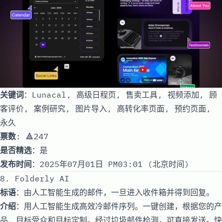
关键词
：Lunacal, 高级日程页, 售卖工具, 视频添加, 顾
客评价, 案例研究, 图片导入, 高转化率页面, 预约页面,
永久
票数
: 🔺247
是否精选
：是
发布时间
：2025年07月01日 PM03:01 (北京时间)
8. Folderly AI
标语
：由人工智能生成的邮件，一旦进入收件箱并得到回复。
介绍
：用人工智能生成高效冷邮件序列。一键创建，根据您的产
品、目标受众和目标定制。经过垃圾邮件检测，可直接发送。快