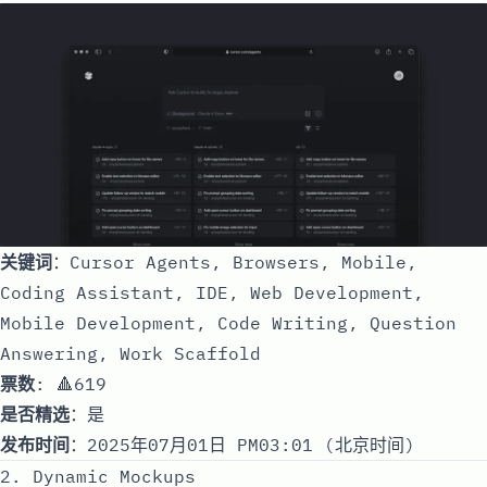
关键词
：Cursor Agents, Browsers, Mobile,
Coding Assistant, IDE, Web Development,
Mobile Development, Code Writing, Question
Answering, Work Scaffold
票数
: 🔺619
是否精选
：是
发布时间
：2025年07月01日 PM03:01 (北京时间)
2. Dynamic Mockups