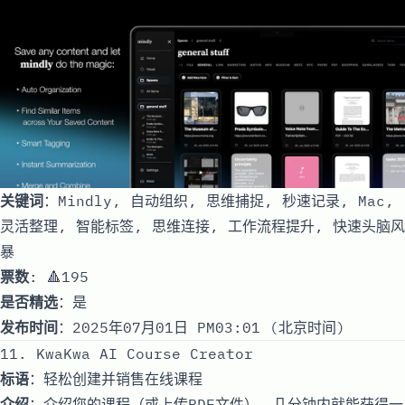
关键词
：Mindly, 自动组织, 思维捕捉, 秒速记录, Mac,
灵活整理, 智能标签, 思维连接, 工作流程提升, 快速头脑风
暴
票数
: 🔺195
是否精选
：是
发布时间
：2025年07月01日 PM03:01 (北京时间)
11. KwaKwa AI Course Creator
标语
：轻松创建并销售在线课程
介绍
：介绍您的课程（或上传PDF文件），几分钟内就能获得一