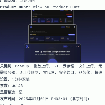
产品网站
:
立即访问
Product Hunt
:
View on Product Hunt
关键词
：BeamUp, 拖放上传, S3, 云存储, 文件上传, 无
需服务器, 无上传限制, 零代码, 安全端口, 品牌化, 快速
设置, 5分钟安装
票数
: 🔺143
是否精选
：是
发布时间
：2025年07月01日 PM03:01 (北京时间)