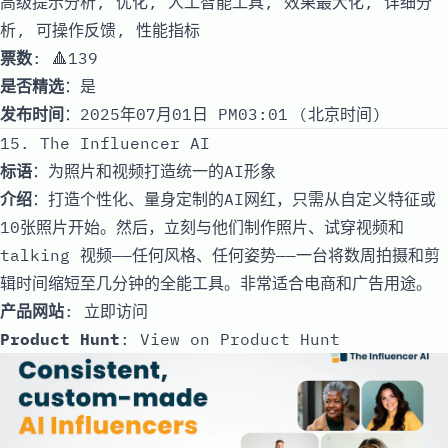
高级提示分析, 优化, 人工智能工具, 效果最大化, 详细分
析, 可操作反馈, 性能指标
票数
: 🔺139
是否精选
：是
发布时间
：2025年07月01日 PM03:01 (北京时间)
15. The Influencer AI
标语
：为照片和视频打造统一的AI形象
介绍
：打造个性化、量身定制的AI网红，只需从自定义特征或
10张照片开始。然后，立刻与他们制作照片、试穿视频和
talking 视频——任何风格、任何姿势——一台将数周拍摄和剪
辑时间缩短至几分钟的全能工具。非常适合电商和广告用途。
产品网站
:
立即访问
Product Hunt
:
View on Product Hunt