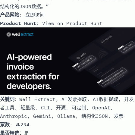
结构化的JSON数据。”
产品网站
:
立即访问
Product Hunt
:
View on Product Hunt
关键词
：Well Extract, AI发票提取, AI收据提取, 开发
者工具, 轻量级, CLI, 开源, 可定制, OpenAI,
Anthropic, Gemini, Ollama, 结构化JSON, 发票
票数
: 🔺294
是否精选
：是