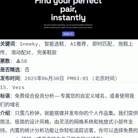
关键词
：Sneeky, 智能选鞋, AI推荐, 即时匹配, 拖鞋上
传, 滑动配对, 完美鞋款
票数
: 🔺58
是否精选
：否
发布时间
：2025年06月30日 PM03:01 (北京时间)
15. Vers
标语
：免费组合投资分析——专属您的自定义域名，或者使用我
们的域名
介绍
：只需几秒钟，就能搭建并发布你的个人作品集。我们提供
简洁、极简的设计风格，由灵活的网格系统和拖放式小部件支
持。内置的统计分析功能让你轻松追踪访客，你可以选择免费的