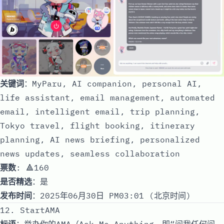
关键词
：MyParu, AI companion, personal AI,
life assistant, email management, automated
email, intelligent email, trip planning,
Tokyo travel, flight booking, itinerary
planning, AI news briefing, personalized
news updates, seamless collaboration
票数
: 🔺160
是否精选
：是
发布时间
：2025年06月30日 PM03:01 (北京时间)
12. StartAMA
标语
：举办你的AMA（Ask Me Anything，即“问我任何问