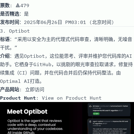
票数
: 🔺479
是否精选
：是
发布时间
：2025年06月26日 PM03:01 (北京时间)
3. Optibot
标语
：“采用以安全为主的代理式代码审查，清晰明确，无噪音
干扰。”
介绍
：遇见Optibot，这位能思考、评审并维护您代码库的AI
助手。它栖身于GitHub，以挑剔的眼光审查拉取请求，修复持
续集成（CI）问题，并在代码合并后仍保持代码整洁。由
Optimal AI打造。
产品网站
:
立即访问
Product Hunt
:
View on Product Hunt