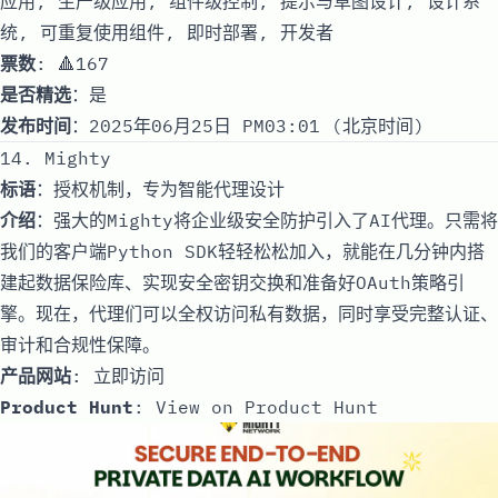
应用, 生产级应用, 组件级控制, 提示与草图设计, 设计系
统, 可重复使用组件, 即时部署, 开发者
票数
: 🔺167
是否精选
：是
发布时间
：2025年06月25日 PM03:01 (北京时间)
14. Mighty
标语
：授权机制，专为智能代理设计
介绍
：强大的Mighty将企业级安全防护引入了AI代理。只需将
我们的客户端Python SDK轻轻松松加入，就能在几分钟内搭
建起数据保险库、实现安全密钥交换和准备好OAuth策略引
擎。现在，代理们可以全权访问私有数据，同时享受完整认证、
审计和合规性保障。
产品网站
:
立即访问
Product Hunt
:
View on Product Hunt