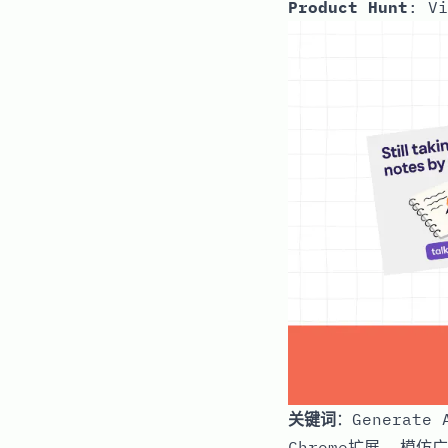
Product Hunt
:
Vi
关键词
：Generate
Chrome扩展, 模