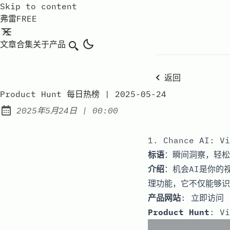
Skip to content
弗雷FREE
文章
合集
关于
产品
搜索
返回
Product Hunt 每日热榜 | 2025-05-24
at
2025年5月24日
|
00:00
Published:
1. Chance AI: Vi
标语
：瞬间洞察，轻松
介绍
：机会AI是你的
理功能，它不仅能够识
产品网站
:
立即访问
Product Hunt
:
Vi