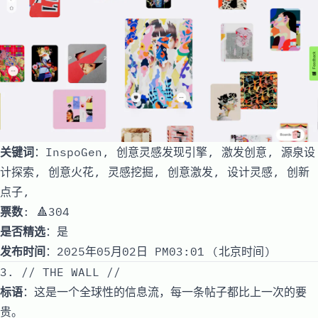
关键词
：InspoGen, 创意灵感发现引擎, 激发创意, 源泉设
计探索, 创意火花, 灵感挖掘, 创意激发, 设计灵感, 创新
点子,
票数
: 🔺304
是否精选
：是
发布时间
：2025年05月02日 PM03:01 (北京时间)
3. // THE WALL //
标语
：这是一个全球性的信息流，每一条帖子都比上一次的要
贵。