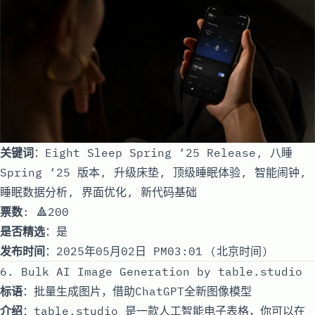
关键词
：Eight Sleep Spring ‘25 Release, 八睡
Spring ‘25 版本, 升级床垫, 顶级睡眠体验, 智能闹钟,
睡眠数据分析, 界面优化, 新代码基础
票数
: 🔺200
是否精选
：是
发布时间
：2025年05月02日 PM03:01 (北京时间)
6. Bulk AI Image Generation by table.studio
标语
：批量生成图片，借助ChatGPT全新图像模型
介绍
：table.studio 是一款人工智能电子表格，你可以在