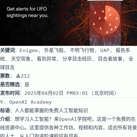
关键词
：Enigma, 外星飞船, 不明飞行物, UAP, 报告系
统, 天空现象, 看到异常, 分享目击经历, 目击者故事, 全
球目击
票数
: 🔺212
是否精选
：是
发布时间
：2025年04月02日 PM03:01 (北京时间)
9. OpenAI Academy
标语
：人人都能掌握的免费人工智能知识
介绍
：想学习人工智能？来OpenAI学院吧，这是一个免费的在
线资源中心。这里提供各种工作坊、视频和内容，适合所有背景
的人士，从入门到进阶课程应有尽有。