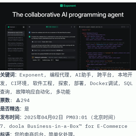
关键词
：Exponent, 编程代理, AI助手, 跨平台, 本地开
发, CI环境, 软件工程, 探索, 部署, Docker调试, SQL
查询, 故障响应自动化, 多功能
票数
: 🔺294
是否精选
：是
发布时间
：2025年04月02日 PM03:01 (北京时间)
7. doola Business-in-a-Box™ for E-Commerce
标语
：您的电商后台，简单化处理。