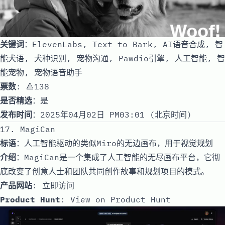
关键词
：ElevenLabs, Text to Bark, AI语音合成, 智
能犬语, 犬种识别, 宠物沟通, Pawdio引擎, 人工智能, 智
能宠物, 宠物语音助手
票数
: 🔺138
是否精选
：是
发布时间
：2025年04月02日 PM03:01 (北京时间)
17. MagiCan
标语
：人工智能驱动的类似Miro的无边画布，用于视觉规划
介绍
：MagiCan是一个集成了人工智能的无尽画布平台，它彻
底改变了创意人士和团队共同创作故事和规划项目的模式。
产品网站
:
立即访问
Product Hunt
:
View on Product Hunt