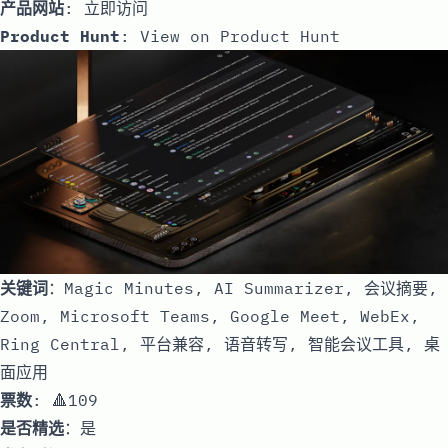
产品网站
:
立即访问
Product Hunt
:
View on Product Hunt
关键词
：Magic Minutes, AI Summarizer, 会议摘要,
Zoom, Microsoft Teams, Google Meet, WebEx,
Ring Central, 平台兼容, 语音转写, 智能会议工具, 桌
面应用
票数
: 🔺109
是否精选
：是