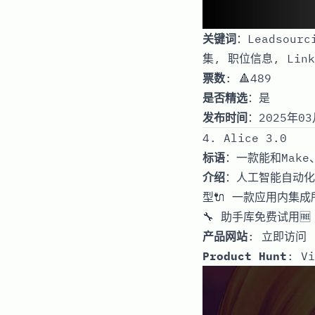
关键词
：Leadsou
集, 职位信息, Lin
票数
: 🔺489
是否精选
：是
发布时间
：2025年03
4. Alice 3.0
标语
：一款能和Make
介绍
：人工智能自动化
型🔌 一款应用内集
🔧 助手库免费试用🆓
产品网站
:
立即访问
Product Hunt
:
Vi