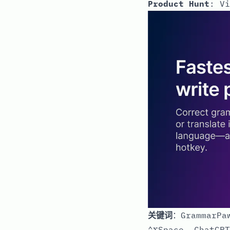
Product Hunt
:
Vi
关键词
：Grammar
⌃⌥Space, ChatGPT