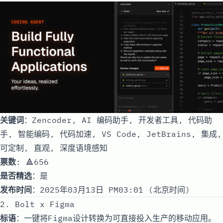
关键词
：Zencoder, AI 编码助手, 开发者工具, 代码助
手, 智能编码, 代码加速, VS Code, JetBrains, 集成,
可定制, 直观, 深度语境感知
票数
: 🔺656
是否精选
：是
发布时间
：2025年03月13日 PM03:01 (北京时间)
2. Bolt x Figma
标语
：一键将Figma设计转换为可直接投入生产的移动应用。