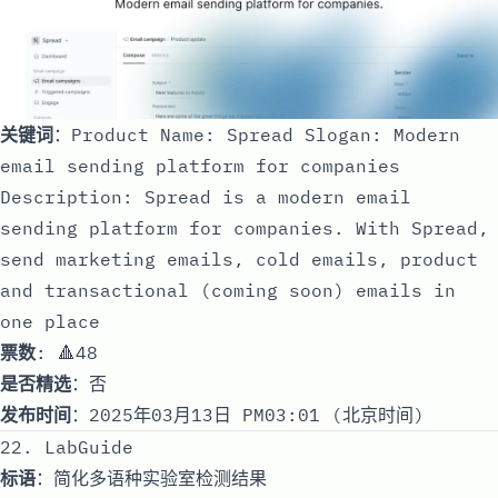
关键词
：Product Name: Spread Slogan: Modern
email sending platform for companies
Description: Spread is a modern email
sending platform for companies. With Spread,
send marketing emails, cold emails, product
and transactional (coming soon) emails in
one place
票数
: 🔺48
是否精选
：否
发布时间
：2025年03月13日 PM03:01 (北京时间)
22. LabGuide
标语
：简化多语种实验室检测结果