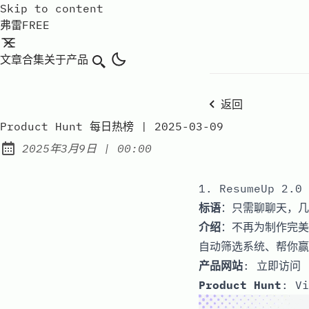
Skip to content
弗雷FREE
文章
合集
关于
产品
搜索
返回
Product Hunt 每日热榜 | 2025-03-09
at
2025年3月9日
|
00:00
Published:
1. ResumeUp 2.0
标语
：只需聊聊天，几
介绍
：不再为制作完美
自动筛选系统、帮你赢
产品网站
:
立即访问
Product Hunt
:
Vi