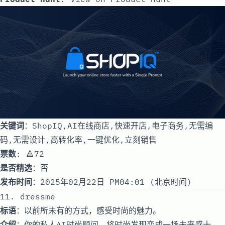
关键词
：ShopIQ,AI在线商店,快速开店,电子商务,无需编
码,无需设计,高转化率,一键优化,立刻销售
票数
: 🔺72
是否精选
：否
发布时间
：2025年02月22日 PM04:01 (北京时间)
11. dressme
标语
：以前所未有的方式，感受时尚的魅力。
介绍
：你的私人AI时尚顾问，将时尚发现变成一场未来感十