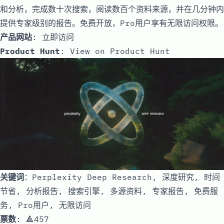
和分析，完成数十次搜索，阅读数百个资料来源，并在几分钟内
提供专家级别的报告。免费开放，Pro用户享有无限访问权限。
产品网站
:
立即访问
Product Hunt
:
View on Product Hunt
关键词
：Perplexity Deep Research, 深度研究, 时间
节省, 分析报告, 搜索引擎, 多源资料, 专家报告, 免费服
务, Pro用户, 无限访问
票数
: 🔺457