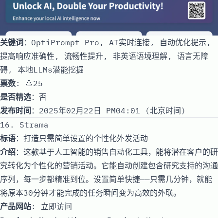
关键词
：OptiPrompt Pro, AI实时连接, 自动优化提示,
提高响应准确性, 流畅性提升, 非英语语境理解, 语言无障
碍, 本地LLMs潜能挖掘
票数
: 🔺25
是否精选
：否
发布时间
：2025年02月22日 PM04:01 (北京时间)
16. Strama
标语
：打造只需简单设置的个性化外发活动
介绍
：这款基于人工智能的销售自动化工具，能将潜在客户的研
究转化为个性化的营销活动。它能自动创建包含研究支持的沟通
序列，每一步都精准到位。设置简单快捷——只需几分钟，就能
将原本30分钟才能完成的任务瞬间变为高效的外联。
产品网站
:
立即访问