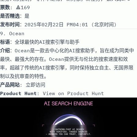
票数
: 🔺169
是否精选
：是
发布时间
：2025年02月22日 PM04:01 (北京时间)
9. Ocean
标语
：全球最快的AI搜索引擎与助手
介绍
：Ocean是一款去中心化的AI搜索助手，旨在成为同类中
最快、最强大的存在。Ocean提供无与伦比的搜索速度和效
率，超越了传统的AI搜索引擎，同时保持独立自主、无国界限
制以及抗审查的特性。
产品网站
:
立即访问
Product Hunt
:
View on Product Hunt