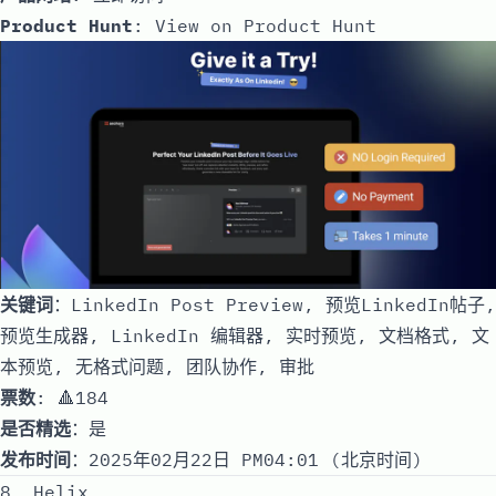
Product Hunt
:
View on Product Hunt
关键词
：LinkedIn Post Preview, 预览LinkedIn帖子,
预览生成器, LinkedIn 编辑器, 实时预览, 文档格式, 文
本预览, 无格式问题, 团队协作, 审批
票数
: 🔺184
是否精选
：是
发布时间
：2025年02月22日 PM04:01 (北京时间)
8. Helix