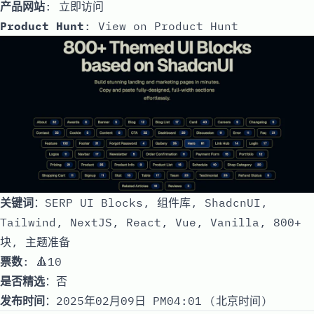
产品网站
:
立即访问
Product Hunt
:
View on Product Hunt
关键词
：SERP UI Blocks, 组件库, ShadcnUI,
Tailwind, NextJS, React, Vue, Vanilla, 800+
块, 主题准备
票数
: 🔺10
是否精选
：否
发布时间
：2025年02月09日 PM04:01 (北京时间)