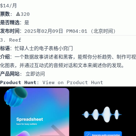
$14/月
票数
: 🔺320
是否精选
：是
发布时间
：2025年02月09日 PM04:01 (北京时间)
3. Reef
标语
：忙碌人士的电子表格小窍门
介绍
：一个数据故事讲述者和黑客，能帮你分析趋势、制作可视
化图表，并通过互动式的音频对话和文本来阐述你的发现。
产品网站
:
立即访问
Product Hunt
:
View on Product Hunt