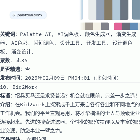
关键词
：Palette AI, AI调色板, 颜色生成器, 渐变生成
器, AI色彩, 瞬间调色, 设计工具, 开发工具, 设计调色
板, 渐变设计,
票数
: 🔺36
是否精选
：否
发布时间
：2025年02月09日 PM04:01 (北京时间)
10. Bid2Work
标语
：招兵买马还是求贤若渴？机会就在眼前，只差一步之遥！
介绍
：在Bid2work上探索成千上万来自各行各业和不同地点的
工作机会。我们的平台直观易用，将才华横溢的个人与顶级企业
连接起来。先进的搜索过滤器、个性化的职位提醒以及丰富的职
业资源，助您事业一臂之力。
产品网站
:
立即访问