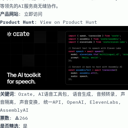
等领先的AI服务商无缝协作。
产品网站
:
立即访问
Product Hunt
:
View on Product Hunt
关键词
：Orate, AI语音工具包, 语音生成, 音频转录, 声
音隔离, 声音变换, 统一API, OpenAI, ElevenLabs,
AssemblyAI
票数
: 🔺266
是否精选
：是