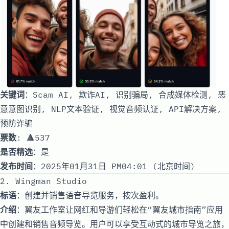
关键词
：Scam AI, 欺诈AI, 识别骗局, 合成媒体检测, 恶
意意图识别, NLP文本验证, 视觉音频认证, API解决方案,
预防诈骗
票数
: 🔺537
是否精选
：是
发布时间
：2025年01月31日 PM04:01 (北京时间)
2. Wingman Studio
标语
：创建并销售语音导览服务，按次盈利。
介绍
：翼友工作室让网红和导游们轻松在“翼友城市指南”应用
中创建和销售音频导览。用户可以享受互动式的城市导览之旅，