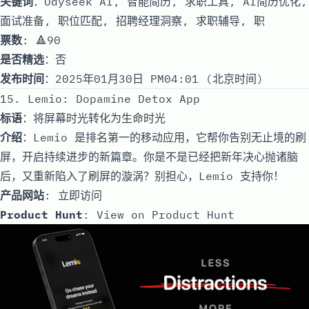
关键词
：Odyseek AI, 智能简历, 求职工具, AI简历优化,
面试准备, 职位匹配, 招聘经理洞察, 求职辅导, 职
票数
: 🔺90
是否精选
：否
发布时间
：2025年01月30日 PM04:01 (北京时间)
15. Lemio: Dopamine Detox App
标语
：将屏幕时光转化为生命时光
介绍
：Lemio 是排名第一的移动应用，它帮你告别无止境的刷
屏，开启持续进步的新篇章。你是不是已经把新年决心抛诸脑
后，又重新陷入了刷屏的漩涡？别担心，Lemio 支持你！
产品网站
:
立即访问
Product Hunt
:
View on Product Hunt