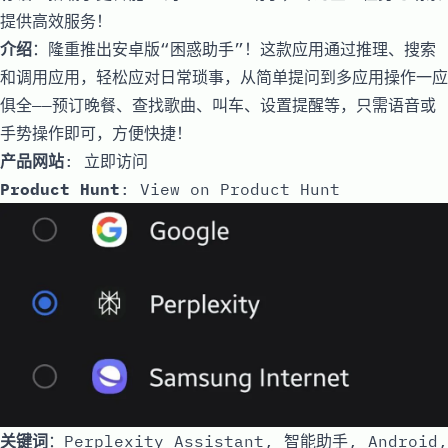
提供高效服务！
介绍
：隆重推出安卓版“困惑助手”！这款应用通过推理、搜索
和调用应用，轻松应对日常琐事，从简单提问到多应用操作一应
俱全——预订晚餐、查找歌曲、叫车、设置提醒等，只需语音或
手势操作即可，方便快捷！
产品网站
:
立即访问
Product Hunt
:
View on Product Hunt
关键词
：Perplexity Assistant, 智能助手, Android,