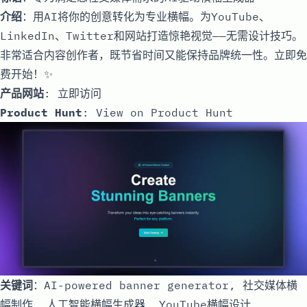
介绍
：用AI将你的创意转化为专业横幅。为YouTube、
LinkedIn、Twitter和网站打造惊艳视觉——无需设计技巧。
非常适合内容创作者，既节省时间又能保持品牌统一性。立即免
费开始！✨
产品网站
:
立即访问
Product Hunt
:
View on Product Hunt
关键词
：AI-powered banner generator, 社交媒体横
幅制作, 人工智能横幅生成器, YouTube横幅设计,