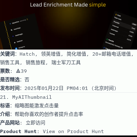
关键词
：Hatch, 领英增值, 简化增值, 20+邮箱电话增值,
销售工具, 销售旅程, 瑞士军刀工具
票数
: 🔺39
是否精选
：否
发布时间
：2025年01月22日 PM04:01 (北京时间)
21. MyAIThumbnail
标语
：缩略图能激发点击量
介绍
：帮助你喜欢的创作者提升点击率
产品网站
:
立即访问
Product Hunt
:
View on Product Hunt