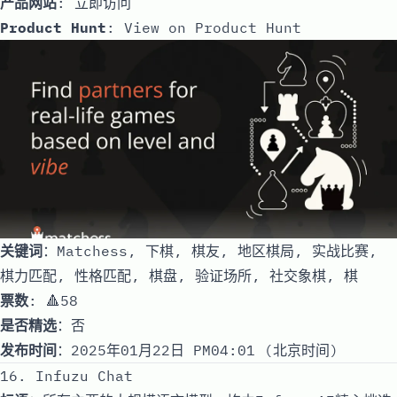
产品网站
:
立即访问
Product Hunt
:
View on Product Hunt
关键词
：Matchess, 下棋, 棋友, 地区棋局, 实战比赛,
棋力匹配, 性格匹配, 棋盘, 验证场所, 社交象棋, 棋
票数
: 🔺58
是否精选
：否
发布时间
：2025年01月22日 PM04:01 (北京时间)
16. Infuzu Chat