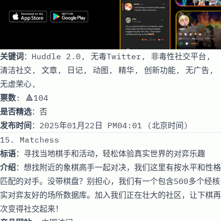
关键词
：Huddle 2.0, 无毒Twitter, 非毒性社交平台,
清洁社交, 文章, 日记, 动图, 精华, 创新功能, 无广告,
无虚荣心,
票数
: 🔺104
是否精选
：否
发布时间
：2025年01月22日 PM04:01 (北京时间)
15. Matchess
标语
：寻找当地棋手和活动，轻松体验真实世界的对弈乐趣
介绍
：想找附近的象棋高手一起对决，我们这里有按水平和性格
匹配的对手。没带棋盘？别担心，我们有一个包含500多个经核
实对弈友好的场所数据库。加入我们正在壮大的社区，让下棋再
次变得社交起来！