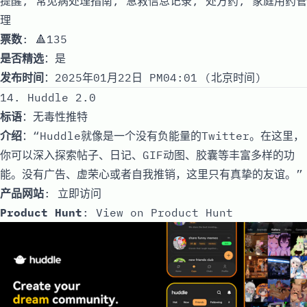
提醒, 常见病处理指南, 急救信息记录, 处方药, 家庭用药管
理
票数
: 🔺135
是否精选
：是
发布时间
：2025年01月22日 PM04:01 (北京时间)
14. Huddle 2.0
标语
：无毒性推特
介绍
：“Huddle就像是一个没有负能量的Twitter。在这里，
你可以深入探索帖子、日记、GIF动图、胶囊等丰富多样的功
能。没有广告、虚荣心或者自我推销，这里只有真挚的友谊。”
产品网站
:
立即访问
Product Hunt
:
View on Product Hunt